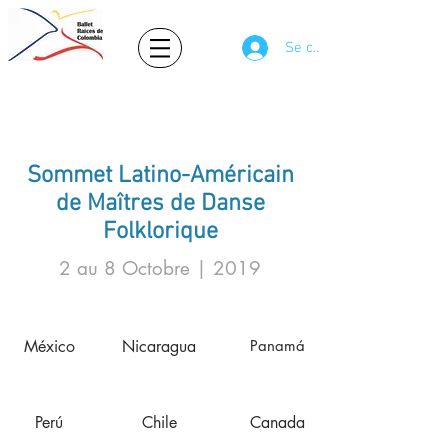
Se connecter
Ballet Raíces de Colombia
Folklore Colombien
Sommet Latino-Américain
de Maîtres de Danse
Folklorique
2 au 8 Octobre | 2019
México
Nicaragua
Panamá
Perú
Chile
Canada