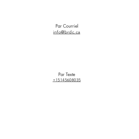
Par Courriel
info@brdc.ca
Par Texte
+15145608035
Suivez-nous sur :