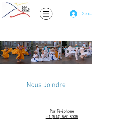
Se connecter
Ballet Raíces de Colombia
Folklore Colombien
Nous Joindre
Par Téléphone
+1 (514) 560 8035