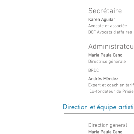
Secrétaire
Karen Aguilar
Avocate et associée
BCF Avocats d'affaires
Administrateu
Maria Paula Cano
Directrice g
é
n
é
rale
BRDC
Andrés Méndez
Expert et coach en tarif
Co-fondateur de Prisie
Direction et
é
q
uip
e artist
Direction géneral
Maria Paula Cano