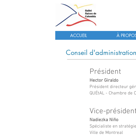
Ball
ACCUEIL
À PROPO
Conseil d'administratio
Président
Hector Giraldo
Président directeur gé
QUÉtAL - Chambre de 
Vice-présiden
Nadiezka Niño
Spécialiste en stratégi
Ville de Montreal