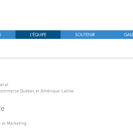
et Raíces de Colombia
Folklore Colombien
S
L'ÉQUIPE
SOUTENIR
GALE
n
néral
Commerce Québec et Amérique-Latine
te
e et Marketing