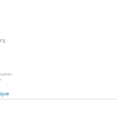
rs
ication
r
ique