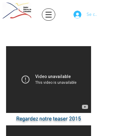
Se connecter
Ballet Raíces de Colombia
Folklore Colombien
Regardez notre teaser 2015